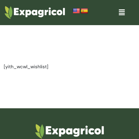
[yith_wcwl_wishlist]